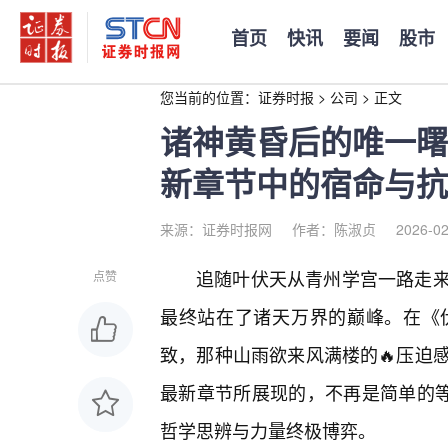
首页
快讯
要闻
股市
您当前的位置：
证券时报
>
公司
>
正文
诸神黄昏后的唯一曙
新章节中的宿命与抗
来源：证券时报网
作者：陈淑贞
2026-02
追随叶伏天从青州学宫一路走
点赞
最终站在了诸天万界的巅峰。在《
致，那种山雨欲来风满楼的🔥压迫
最新章节所展现的，不再是简单的等
哲学思辨与力量终极博弈。