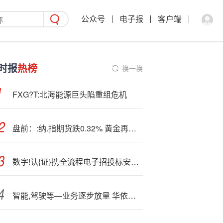
公众号
电子报
客户端
时报
热榜
换一换
FXG?T:北海能源巨头陷重组危机
盘前：:纳.指期货跌0.32% 黄金再创新纪录高位
数字!认{证}携全流程电子招投标安全方案亮相2025绿色招采大会
智能,驾驶等—业务逐步放量 华依科技前三季度营收增长30%