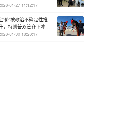
2026-01-27 11:12:17
金‘价’被政治不确定性推
升，特朗普双管齐下冲击
美联储独立性
2026-01-30 18:26:17