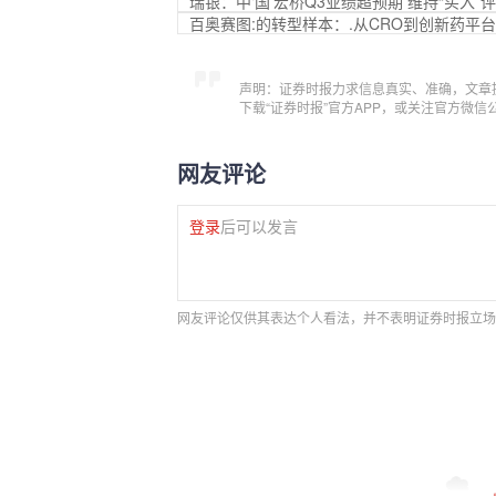
瑞银：中‘国’宏桥Q3业绩超预期 维持“买入”
百奥赛图:的转型样本：.从CRO到创新药平
声明：证券时报力求信息真实、准确，文章
下载“证券时报”官方APP，或关注官方微
网友评论
登录
后可以发言
网友评论仅供其表达个人看法，并不表明证券时报立场