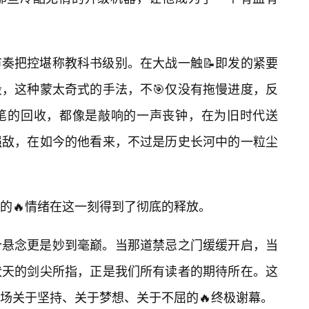
奏把控堪称教科书级别。在大战一触📝即发的紧要
，这种蒙太奇式的手法，不🎯仅没有拖慢进度，反
笔的回收，都像是敲响的一声丧钟，在为旧时代送
强敌，在如今的他看来，不过是历史长河中的一粒尘
的🔥情绪在这一刻得到了彻底的释放。
个悬念更是妙到毫巅。当那道禁忌之门缓缓开启，当
伏天的剑尖所指，正是我们所有读者的期待所在。这
场关于坚持、关于梦想、关于不屈的🔥终极谢幕。