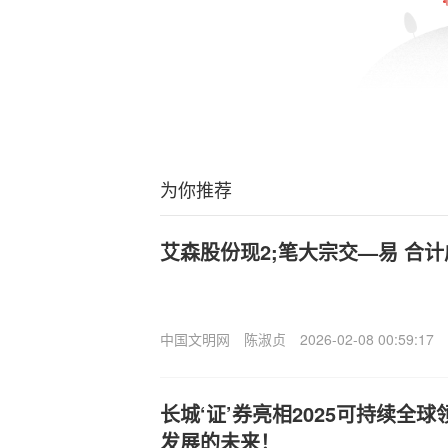
为你推荐
艾森股份现2;笔大宗交—易 合计成
中国文明网
陈淑贞
2026-02-08 00:59:17
长城‘证’券亮相2025可持续全
发展的未来！