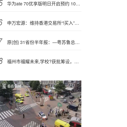
华为
ate 70优享版明日开启预约 10月20日开售
申万宏源：维持香港交易所“!买入”评级 3Q25现货股票ADT高基数下延续同环比高增
原{创} 31省份半年报：—粤苏鲁总量领跑 新兴产业成增长“新势力”
福州市福耀未来,学校?获批筹设，由曹德旺创立基金会发起