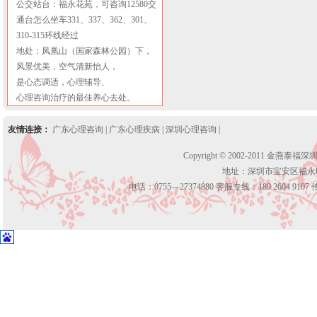
公交站台：福永花苑，可咨询12580交
通台怎么坐车331、337、362、301、
310-315环线经过
地处：凤凰山（国家森林公园）下，
风景优美，空气清新怡人，
是心态调适，心理辅导、
心理咨询治疗的最佳养心去处。
友情连接：
广东心理咨询
|
广东心理疾病
|
深圳心理咨询
|
Copyright © 2002-2011 金燕泰福
地址：深圳市宝安区福永
电话：0755—27374880 客服专线：189 2604 9107 