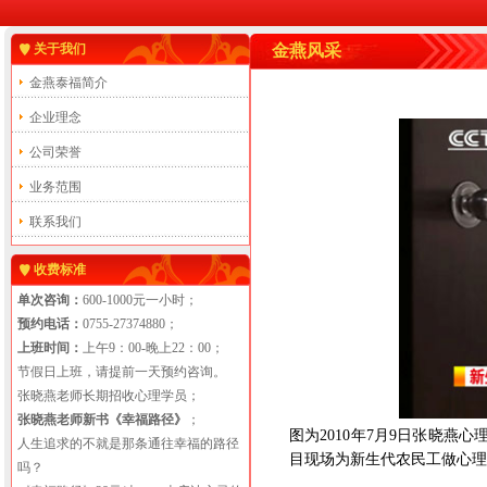
关于我们
金燕风采
金燕泰福简介
企业理念
公司荣誉
业务范围
联系我们
收费标准
单次咨询：
600-1000元一小时；
预约电话：
0755-27374880；
上班时间：
上午9：00-晚上22：00；
节假日上班，请提前一天预约咨询。
张晓燕老师长期招收心理学员；
张晓燕老师新书《幸福路径》
；
图为
2010
年
7
月
9
日张晓燕心
人生追求的不就是那条通往幸福的路径
目现场为新生代农民工做心理
吗？