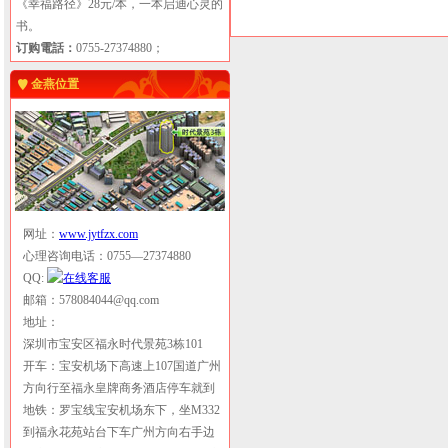
《幸福路径》28元/本，一本启迪心灵的
书。
订购電話：
0755-27374880；
金燕位置
网址：
www.jytfzx.com
心理咨询电话：0755—27374880
QQ:
邮箱：578084044@qq.com
地址：
深圳市宝安区福永时代景苑3栋101
开车：宝安机场下高速上107国道广州
方向行至福永皇牌商务酒店停车就到
地铁：罗宝线宝安机场东下，坐M332
到福永花苑站台下车广州方向右手边