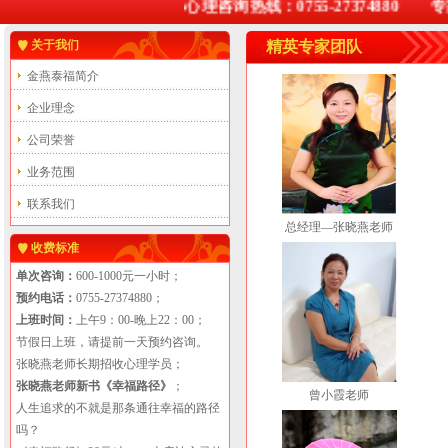
心理咨询热线：0755-27374880 专家
关于我们
精英专家团队
金燕泰福简介
企业理念
公司荣誉
业务范围
联系我们
总经理—张晓燕老师
收费标准
单次咨询：
600-1000元一小时；
预约电话：
0755-27374880；
上班时间：
上午9：00-晚上22：00；
节假日上班，请提前一天预约咨询。
张晓燕老师长期招收心理学员；
张晓燕老师新书《幸福路径》
；
曾小霞老师
人生追求的不就是那条通往幸福的路径
吗？