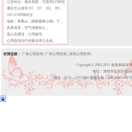
公交站台：福永花苑，可咨询12580交
通台怎么坐车331、337、362、301、
310-315环线经过
地处：凤凰山（国家森林公园）下，
风景优美，空气清新怡人，
是心态调适，心理辅导、
心理咨询治疗的最佳养心去处。
友情连接：
广东心理咨询
|
广东心理疾病
|
深圳心理咨询
|
Copyright © 2002-2011 金燕泰福
地址：深圳市宝安区福永
电话：0755—27374880 客服专线：189 2604 9107 