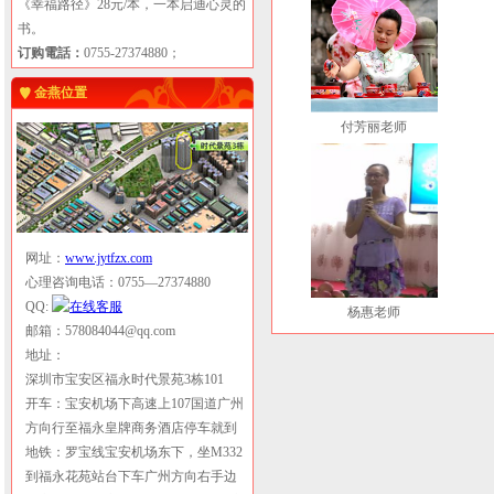
《幸福路径》28元/本，一本启迪心灵的
书。
订购電話：
0755-27374880；
金燕位置
付芳丽老师
网址：
www.jytfzx.com
心理咨询电话：0755—27374880
QQ:
杨惠老师
邮箱：578084044@qq.com
地址：
深圳市宝安区福永时代景苑3栋101
开车：宝安机场下高速上107国道广州
方向行至福永皇牌商务酒店停车就到
地铁：罗宝线宝安机场东下，坐M332
到福永花苑站台下车广州方向右手边