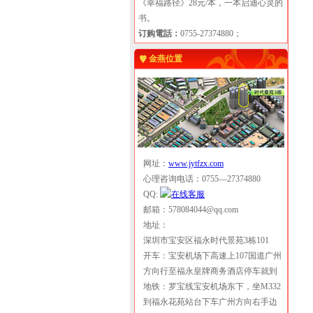
《幸福路径》28元/本，一本启迪心灵的
书。
订购電話：
0755-27374880；
金燕位置
网址：
www.jytfzx.com
心理咨询电话：0755—27374880
QQ:
邮箱：578084044@qq.com
地址：
深圳市宝安区福永时代景苑3栋101
开车：宝安机场下高速上107国道广州
方向行至福永皇牌商务酒店停车就到
地铁：罗宝线宝安机场东下，坐M332
到福永花苑站台下车广州方向右手边