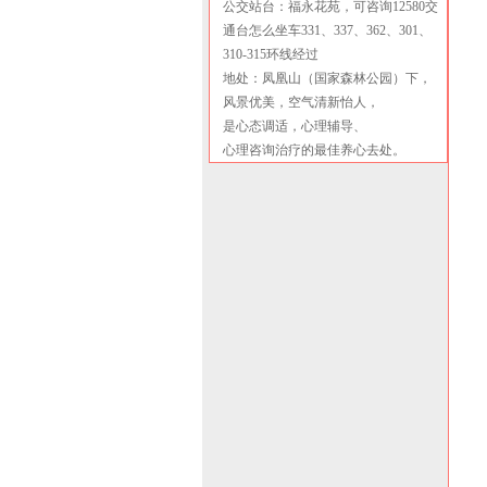
公交站台：福永花苑，可咨询12580交
通台怎么坐车331、337、362、301、
310-315环线经过
地处：凤凰山（国家森林公园）下，
风景优美，空气清新怡人，
是心态调适，心理辅导、
心理咨询治疗的最佳养心去处。