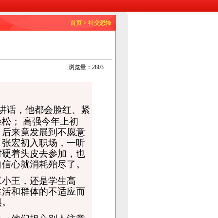
首页
>
社交恐怖
浏览量：2803
讲话，他都会脸红、紧
松； 高强今年上初
，后来竟发展到不愿意
；张宏初入职场，一听
时硬着头皮去参加，也
自信心就消耗殆尽了。
小王，还是学生高
生活和群体的不适应而
惧。