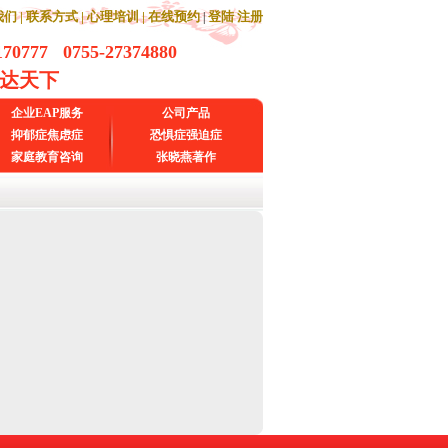
们 |
联系方式 |
心理培训 |
在线预约
登陆
注册
|
170777 0755-27374880
通达天下
企业EAP服务
公司产品
抑郁症焦虑症
恐惧症强迫症
家庭教育咨询
张晓燕著作