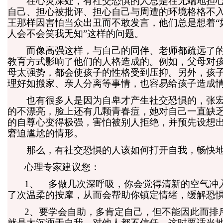
在心灵深处，有社交恐惧的人总是在无端地担心
自己、担心被批评、担心自己与周遭的环境格格不
王那样因害怕当众出丑而不敢发言，他们总是想着“
人会不会笑我无知”这样的问题。
而像高强这样，与自己的同伴、老师都疏远了的
教育方式影响了他们的人格造成的。例如，父母对
母太强势，都会使孩子的性格受到压抑。另外，孩
理好如搬家、亲人分离等事情，也容易给孩子造成
也有很多人是因为自卑才产生社交恐惧的，张宏
的不漂亮，脸上还有几颗青春痘，她对自己一直缺
的自尊心变得极强，害怕被别人拒绝，并预先设想
窘迫尴尬的情形。
那么，有社交恐惧的人该如何打开自我，畅快地
心理专家建议您：
1、 多做几次深呼吸，你会觉得清新的空气冲
了次温柔的按摩，从而会帮助你镇定情绪，缓解恐
2、要学会自助，多肯定自己，但不能因此而排
就是太沉湎于自我，对他人都不信任，这时要适当地