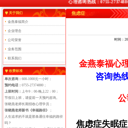
心理咨询热线：0755-27374880 
关于我们
焦虑症
金燕泰福简介
企业理念
时间：201
公司荣誉
业务范围
联系我们
金燕泰福心
收费标准
咨询热线：
单次咨询：
600-1000元一小时；
预约电话：
0755-27374880；
上班时间：
上午9：00-晚上22：00；
公
节假日上班，请提前一天预约咨询。
张晓燕老师长期招收心理学员；
张晓燕老师新书《幸福路径》
；
人生追求的不就是那条通往幸福的路径
焦虑症失眠症
吗？