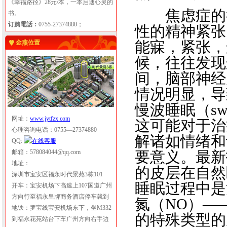
《幸福路径》28元/本，一本启迪心灵的
焦虑症的很
书。
订购電話：
0755-27374880；
性的精神紧张
能寐，紧张，
金燕位置
候，往往发现
间，脑部神经
情况明显，导
慢波睡眠（s
网址：
www.jytfzx.com
这可能对于治
心理咨询电话：0755—27374880
解诸如情绪和
QQ:
邮箱：578084044@qq.com
要意义。最新
地址：
的皮层在自然
深圳市宝安区福永时代景苑3栋101
睡眠过程中是
开车：宝安机场下高速上107国道广州
方向行至福永皇牌商务酒店停车就到
氮（NO）—
地铁：罗宝线宝安机场东下，坐M332
的特殊类型的
到福永花苑站台下车广州方向右手边