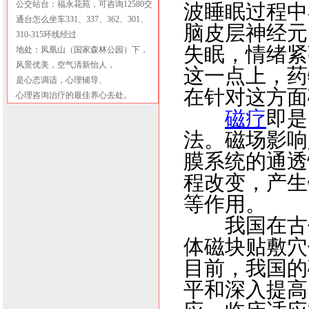
公交站台：福永花苑，可咨询12580交
波睡眠过程中
通台怎么坐车331、337、362、301、
脑皮层神经元
310-315环线经过
失眠，情绪紧
地处：凤凰山（国家森林公园）下，
风景优美，空气清新怡人，
这一点上，药
是心态调适，心理辅导、
在针对这方面
心理咨询治疗的最佳养心去处。
磁疗
即是
法。磁场影响
膜系统的通透
程改变，产生
等作用。
我国在古代
体磁块贴敷穴
目前，我国的
平和深入提高