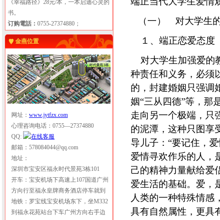
端正当代大学生爱情
《幸福路径》28元/本，一本启迪心灵的
书。
（一） 对大学生的
订购電話：
0755-27374880；
１、端正恋爱态度
金燕位置
对大学生加强爱的教
种责任和义务，必须
的，封建婚姻只强调
姻“三从四德”等，
走向另一个极端，只
网址：
www.jytfzx.com
心理咨询电话：0755—27374880
的泥潭，这种只图享
QQ:
导儿子：“要记住，
邮箱：578084044@qq.com
爱情寻欢作乐的人，
地址：
己的精神力量献给爱
深圳市宝安区福永时代景苑3栋101
开车：宝安机场下高速上107国道广州
爱生活的基础。爱，
方向行至福永皇牌商务酒店停车就到
人类的一种特殊情感
地铁：罗宝线宝安机场东下，坐M332
具有自然属性，更具
到福永花苑站台下车广州方向右手边