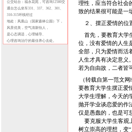
公交站台：福永花苑，可咨询12580交
理性，应当符合社会
通台怎么坐车331、337、362、301、
致的结果很可能是一
310-315环线经过
地处：凤凰山（国家森林公园）下，
２、摆正爱情的位
风景优美，空气清新怡人，
首先，要教育大学生
是心态调适，心理辅导、
心理咨询治疗的最佳养心去处。
位，没有爱情的人生
全部，只为爱情而活
人生才具有决定意义
若为自由故，二者皆
（转载自第一范文网http
要教育大学生摆正爱
大学生理解，今天的
抛开学业谈恋爱的作
仅是愚蠢的，也是可
要克服大学生客观上
树立崇高的理想，变