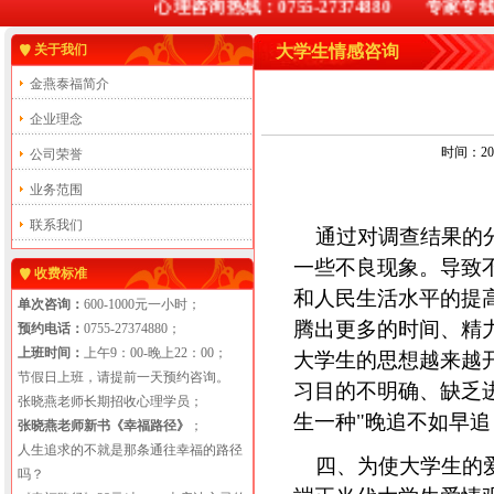
心理咨询热线：0755-27374880 专家专线：13
关于我们
大学生情感咨询
金燕泰福简介
企业理念
时间：201
公司荣誉
业务范围
联系我们
通过对调查结果的分
一些不良现象。导致
收费标准
和人民生活水平的提
单次咨询：
600-1000元一小时；
腾出更多的时间、精
预约电话：
0755-27374880；
上班时间：
上午9：00-晚上22：00；
大学生的思想越来越
节假日上班，请提前一天预约咨询。
习目的不明确、缺乏
张晓燕老师长期招收心理学员；
生一种"晚追不如早追
张晓燕老师新书《幸福路径》
；
人生追求的不就是那条通往幸福的路径
四、为使大学生的爱
吗？