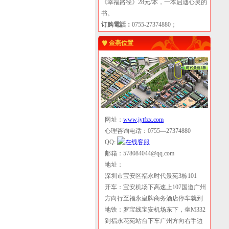
《幸福路径》28元/本，一本启迪心灵的
书。
订购電話：
0755-27374880；
金燕位置
网址：
www.jytfzx.com
心理咨询电话：0755—27374880
QQ:
邮箱：578084044@qq.com
地址：
深圳市宝安区福永时代景苑3栋101
开车：宝安机场下高速上107国道广州
方向行至福永皇牌商务酒店停车就到
地铁：罗宝线宝安机场东下，坐M332
到福永花苑站台下车广州方向右手边