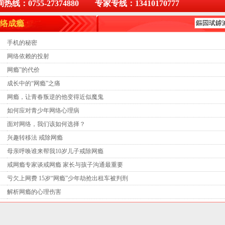
热线：0755-27374880 专家专线：13410170777
络成瘾
手机的秘密
网络依赖的投射
网瘾”的代价
成长中的“网瘾”之痛
网瘾，让青春叛逆的他变得近似魔鬼
如何应对青少年网络心理病
面对网络，我们该如何选择？
兴趣转移法 戒除网瘾
母亲呼唤谁来帮我10岁儿子戒除网瘾
戒网瘾专家谈戒网瘾 家长与孩子沟通最重要
亏欠上网费 15岁“网瘾”少年劫抢出租车被判刑
解析网瘾的心理伤害