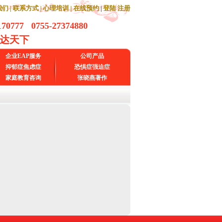
们 |
联系方式 |
心理培训 |
在线预约
登陆
注册
|
170777 0755-27374880
通达天下
企业EAP服务
公司产品
抑郁症焦虑症
恐惧症强迫症
家庭教育咨询
张晓燕著作