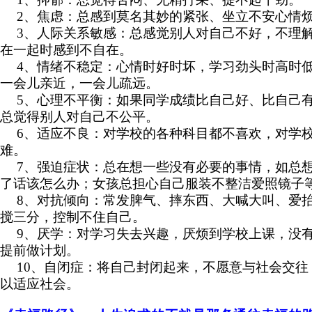
2
、焦虑：总感到莫名其妙的紧张、坐立不安心情
3
、人际关系敏感：总感觉别人对自己不好，不理
在一起时感到不自在。
4
、情绪不稳定：心情时好时坏，学习劲头时高时
一会儿亲近，一会儿疏远。
5
、心理不平衡：如果同学成绩比自己好、比自己
总觉得别人对自己不公平。
6
、适应不良：对学校的各种科目都不喜欢，对学
难。
7
、强迫症状：总在想一些没有必要的事情，如总
了话该怎么办；女孩总担心自己服装不整洁爱照镜子
8
、对抗倾向：常发脾气、摔东西、大喊大叫、爱
搅三分，控制不住自己。
9
、厌学：对学习失去兴趣，厌烦到学校上课，没
提前做计划。
10
、自闭症：将自己封闭起来，不愿意与社会交往
以适应社会。