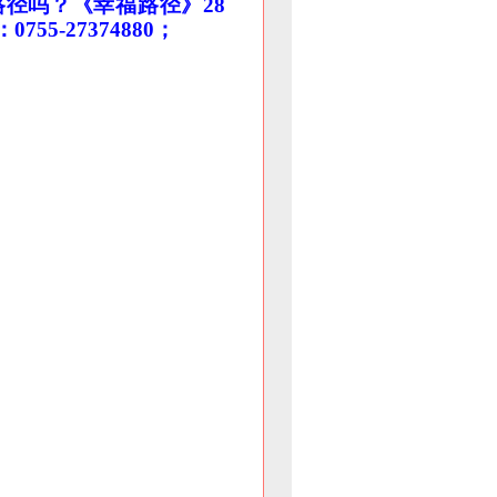
径吗？《幸福路径》28
5-27374880；