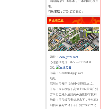
《幸福路径》28元/本，一本启迪心灵的
书。
订购電話：
0755-27374880；
金燕位置
网址：
www.jytfzx.com
心理咨询电话：0755—27374880
QQ:
邮箱：578084044@qq.com
地址：
深圳市宝安区福永时代景苑3栋101
开车：宝安机场下高速上107国道广州
方向行至福永皇牌商务酒店停车就到
地铁：罗宝线宝安机场东下，坐M332
到福永花苑站台下车广州方向右手边