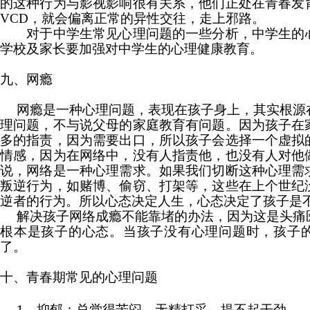
的这种行为与影视影响很有关系，他们正处在青春发
VCD，就会偏离正常的异性交往，走上邪路。
对于中学生常见心理问题的一些分析，中学生的
学校及家长要加强对中学生的心理健康教育。
九、网瘾
网瘾是一种心理问题，表现在孩子身上，其实根源
理问题，不与说父母的家庭教育有问题。因为孩子在
多的指责，因为需要出口，所以孩子会选择一个虚拟
情感，因为在网络中，没有人指责他，也没有人对他
说，网络是一种心理需求。如果我们切断这种心理需
叛逆行为，如赌博、偷窃、打架等，这些在上个世纪
逆者的行为。所以
心态决定人生
，心态决定了孩子是
解决孩子
网络成瘾
不能靠堵的办法，因为这是头痛
根本是孩子的心态。当孩子没有心理问题时，孩子
了。
十、青春期常见的心理问题
1
、抑郁：总觉得苦闷、无精打采、提不起干劲。