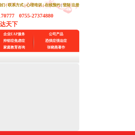
们 |
联系方式 |
心理培训 |
在线预约
登陆
注册
|
170777 0755-27374880
通达天下
企业EAP服务
公司产品
抑郁症焦虑症
恐惧症强迫症
家庭教育咨询
张晓燕著作