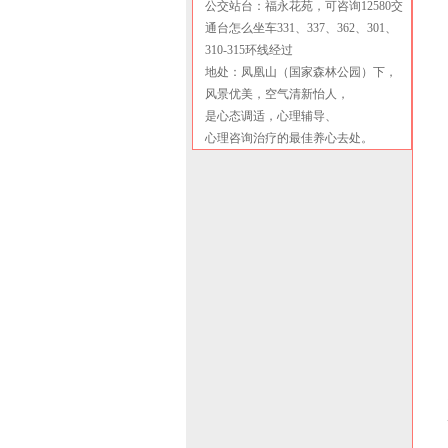
公交站台：福永花苑，可咨询12580交
通台怎么坐车331、337、362、301、
310-315环线经过
地处：凤凰山（国家森林公园）下，
风景优美，空气清新怡人，
是心态调适，心理辅导、
心理咨询治疗的最佳养心去处。