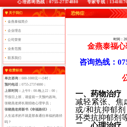
心理咨询热线：0755-27374880 专家专线：1341017
关于我们
恐怖症
金燕泰福简介
企业理念
时间：201
公司荣誉
金燕泰福心
业务范围
联系我们
咨询热线：0755
收费标准
单次咨询：
600-1000元一小时；
预约电话：
0755-27374880；
上班时间：
上午9：00-晚上22：00；
一、药物治疗
节假日上班，请提前一天预约咨询。
减轻紧张、焦
张晓燕老师长期招收心理学员；
或/和抗抑郁
张晓燕老师新书《幸福路径》
；
环类抗抑郁剂
人生追求的不就是那条通往幸福的路径
吗？
二、
心理治疗