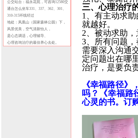
公交站台：福永花苑，可咨询12580交
三、心理治疗
通台怎么坐车331、337、362、301、
1
、有主动求助
310-315环线经过
就越好。
地处：凤凰山（国家森林公园）下，
风景优美，空气清新怡人，
2
、被动求助，
是心态调适，心理辅导、
3
、所有问题，
心理咨询治疗的最佳养心去处。
需要深入沟通
定问题出在哪
治疗，是要负
《幸福路径》
吗？《幸福路
心灵的书。订购電話