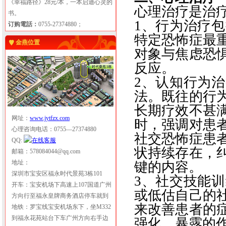
《幸福路径》28元/本，一本启迪心灵的
心理治疗
是治
书。
1
、行为治疗包
订购電話：
0755-27374880；
特定恐怖症最
金燕位置
对象与焦虑恐
反应。
2
、
认知行为治
法。既往的行
长期疗效不甚
网址：
www.jytfzx.com
时，强调对患
心理咨询电话：0755—27374880
社交恐怖症患
QQ:
状持续存在，
邮箱：578084044@qq.com
地址：
键的内容。
深圳市宝安区福永时代景苑3栋101
3
、社交技能训
开车：宝安机场下高速上107国道广州
或低估自己的
方向行至福永皇牌商务酒店停车就到
来改善患者的
地铁：罗宝线宝安机场东下，坐M332
到福永花苑站台下车广州方向右手边
强化、暴露的