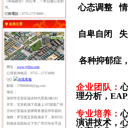
《幸福路径》28元/本，一本启迪心灵的
心态调整
书。
订购電話：
0755-27374880；
金燕位置
自卑自闭
失
各种抑郁症
网址：
www.jytfzx.com
心理咨询电话：0755—27374880
QQ:
企业团队：
邮箱：578084044@qq.com
地址：
理分析，EA
深圳市宝安区福永时代景苑3栋101
开车：宝安机场下高速上107国道广州
方向行至福永皇牌商务酒店停车就到
专业培养：
地铁：罗宝线宝安机场东下，坐M332
演讲技术，
到福永花苑站台下车广州方向右手边