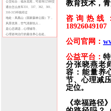
教育技术，
青
公交站台：福永花苑，可咨询12580交
通台怎么坐车331、337、362、301、
310-315环线经过
咨询热线：075
地处：凤凰山（国家森林公园）下，
风景优美，空气清新怡人，
18926049107
是心态调适，心理辅导、
心理咨询治疗的最佳养心去处。
公司官网：
ww
公益平台：
特
分张晓燕老
容：能量养
节、心理减压
定位。
《幸福路径
的路径吗？《