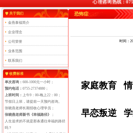
心理咨询热线：0755-2
关于我们
恐怖症
金燕泰福简介
企业理念
时间：201
公司荣誉
业务范围
联系我们
收费标准
单次咨询：
600-1000元一小时；
家庭教育
情
预约电话：
0755-27374880；
上班时间：
上午9：00-晚上22：00；
节假日上班，请提前一天预约咨询。
张晓燕老师长期招收心理学员；
早恋叛逆
学
张晓燕老师新书《幸福路径》
；
人生追求的不就是那条通往幸福的路径
吗？