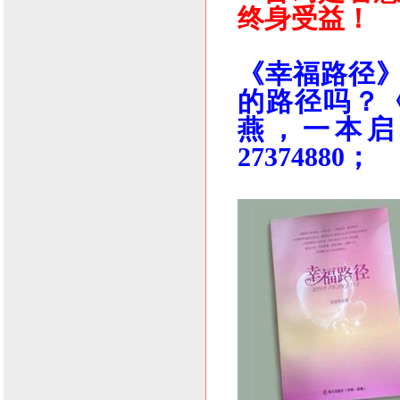
终身受益！
《幸福路径
的路径吗？《
燕，一本启
27374880；