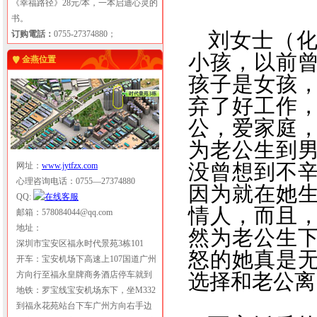
《幸福路径》28元/本，一本启迪心灵的
书。
刘女士（化
订购電話：
0755-27374880；
小孩，以前
金燕位置
孩子是女孩
弃了好工作
公，爱家庭
为老公生到
没曾想到不
网址：
www.jytfzx.com
心理咨询电话：0755—27374880
因为就在她
QQ:
情人，而且
邮箱：578084044@qq.com
地址：
然为老公生
深圳市宝安区福永时代景苑3栋101
怒的她真是
开车：宝安机场下高速上107国道广州
方向行至福永皇牌商务酒店停车就到
选择和老公离
地铁：罗宝线宝安机场东下，坐M332
到福永花苑站台下车广州方向右手边