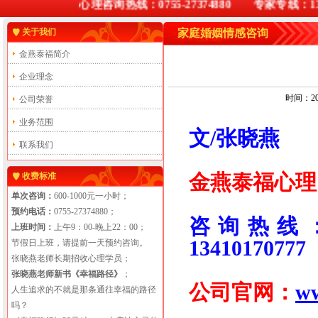
心理咨询热线：0755-27374880 专家专线：13
关于我们
家庭婚姻情感咨询
金燕泰福简介
企业理念
时间：201
公司荣誉
业务范围
文/张晓燕
联系我们
金燕泰福心理
收费标准
单次咨询：
600-1000元一小时；
预约电话：
0755-27374880；
咨询热线：0
上班时间：
上午9：00-晚上22：00；
13410170777
节假日上班，请提前一天预约咨询。
张晓燕老师长期招收心理学员；
张晓燕老师新书《幸福路径》
；
公司官网：
ww
人生追求的不就是那条通往幸福的路径
吗？