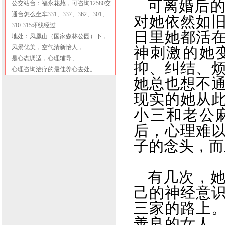
可离婚后
公交站台：福永花苑，可咨询12580交
通台怎么坐车331、337、362、301、
对她依然如
310-315环线经过
日里她都活
地处：凤凰山（国家森林公园）下，
风景优美，空气清新怡人，
神刺激的她
是心态调适，心理辅导、
抑、纠结、
心理咨询治疗的最佳养心去处。
她总也想不
现实的她从
小三和老公
后，心理难
子的念头，而
有几次，
己的神经意
三家的路上
善良的女人