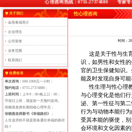
心理咨询热线：0755-27374880 专家专线：1
关于我们
性心理咨询
金燕泰福简介
企业理念
时间：201
公司荣誉
业务范围
这是关于性与生
联系我们
识，如男性和女性的
官的卫生保健知识。
收费标准
能及时发现自身可能
单次咨询：
600-1000元一小时；
性生理与性心理
预约电话：
0755-27374880；
与心理变化是他们行
上班时间：
上午9：00-晚上22：00；
节假日上班，请提前一天预约咨询。
泌、第一性征与第二
张晓燕老师长期招收心理学员；
行为与动物本能行为
张晓燕老师新书《幸福路径》
；
受其本能的驱使，别
人生追求的不就是那条通往幸福的路径
吗？
会环境和文化因素的