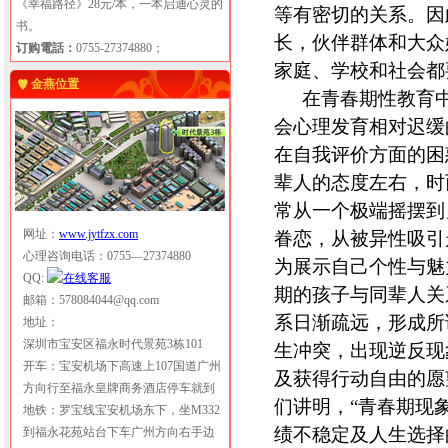
《幸福路径》28元/本，一本启迪心灵的
等有密切的关系。因
书。
长，伙伴群体和大众
订购電話：
0755-27374880；
家庭、学校和社会都
金燕位置
在青春期性教育
会心理发育相对迟缓
在自我评价方面的困
辈人的态度左右，时
常从一个极端摇摆到
网址：
www.jytfzx.com
眷恋，从被异性吸引
心理咨询电话：0755—27374880
为展示自己个性与魅
QQ:
期的孩子与同辈人关
邮箱：578084044@qq.com
系日渐疏远，形成所
地址：
深圳市宝安区福永时代景苑3栋101
生冲突，出现逆反现
开车：宝安机场下高速上107国道广州
及获得行动自由的愿
方向行至福永皇牌商务酒店停车就到
们讲明，“青春期现
地铁：罗宝线宝安机场东下，坐M332
绩不稳定及人生选择
到福永花苑站台下车广州方向右手边