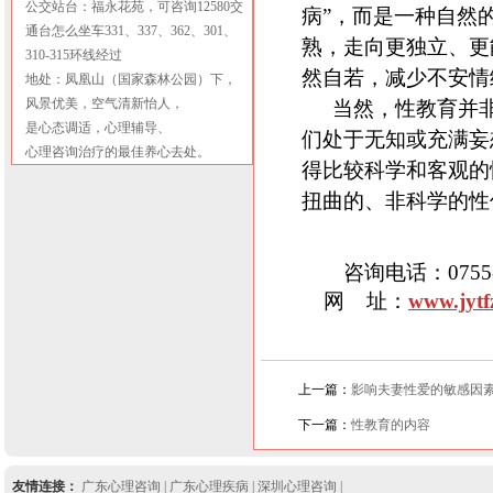
公交站台：福永花苑，可咨询12580交
病”，而是一种自然
通台怎么坐车331、337、362、301、
熟，走向更独立、更
310-315环线经过
然自若，减少不安情
地处：凤凰山（国家森林公园）下，
风景优美，空气清新怡人，
当然，性教育并
是心态调适，心理辅导、
们处于无知或充满
妄
心理咨询治疗的最佳养心去处。
得比较科学和客观的
扭曲的、非科学的性
咨询电话：0755-27
网
址：
www.jytf
上一篇：
影响夫妻性爱的敏感因
下一篇：
性教育的内容
友情连接：
广东心理咨询
|
广东心理疾病
|
深圳心理咨询
|