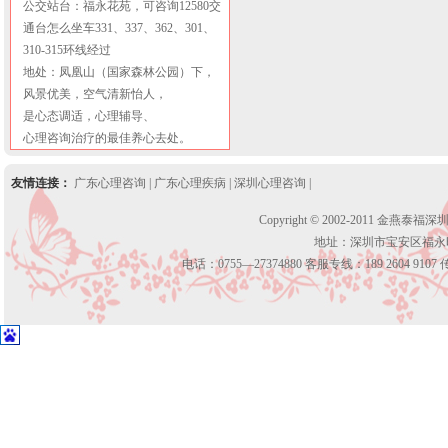
公交站台：福永花苑，可咨询12580交
通台怎么坐车331、337、362、301、
310-315环线经过
地处：凤凰山（国家森林公园）下，
风景优美，空气清新怡人，
是心态调适，心理辅导、
心理咨询治疗的最佳养心去处。
友情连接：
广东心理咨询
|
广东心理疾病
|
深圳心理咨询
|
Copyright © 2002-2011 金燕泰福
地址：深圳市宝安区福永
电话：0755—27374880 客服专线：189 2604 9107 