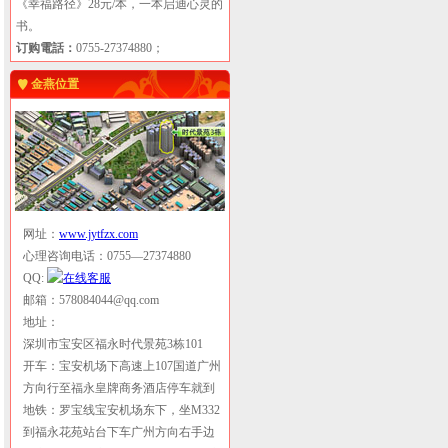
《幸福路径》28元/本，一本启迪心灵的
书。
订购電話：
0755-27374880；
金燕位置
网址：
www.jytfzx.com
心理咨询电话：0755—27374880
QQ:
邮箱：578084044@qq.com
地址：
深圳市宝安区福永时代景苑3栋101
开车：宝安机场下高速上107国道广州
方向行至福永皇牌商务酒店停车就到
地铁：罗宝线宝安机场东下，坐M332
到福永花苑站台下车广州方向右手边