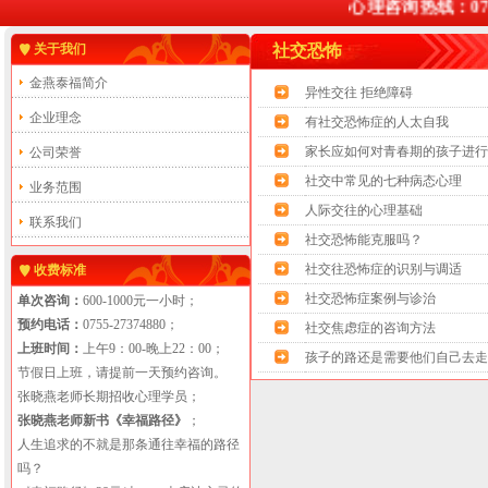
心理咨询热线：0755-
关于我们
社交恐怖
金燕泰福简介
异性交往 拒绝障碍
企业理念
有社交恐怖症的人太自我
家长应如何对青春期的孩子进行
公司荣誉
社交中常见的七种病态心理
业务范围
人际交往的心理基础
联系我们
社交恐怖能克服吗？
社交往恐怖症的识别与调适
收费标准
社交恐怖症案例与诊治
单次咨询：
600-1000元一小时；
预约电话：
0755-27374880；
社交焦虑症的咨询方法
上班时间：
上午9：00-晚上22：00；
孩子的路还是需要他们自己去走
节假日上班，请提前一天预约咨询。
张晓燕老师长期招收心理学员；
张晓燕老师新书《幸福路径》
；
人生追求的不就是那条通往幸福的路径
吗？